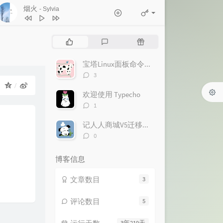
烟火
- Sylvia
1
会呼吸的痛
千里狗
2
烟火
Sylvia
热
最
随
3
假装
崔佳凡
门
新
机
文
评
文
宝塔Linux面板命令大全
4
地心引力（翻自 蓝心羽）
魅眸
章
论
章
评
3
5
冥冥之中自有天意
半岛铁盒
论
：
数：
欢迎使用 Typecho
6
如果说是真的爱我
Astkec
评
1
7
一起走到时间的尽头
Astkec
论
数：
记人人商城V5迁移全流程
8
秋殇别恋
阿禹ayy
评
0
9
我要的
阿禹ayy
论
数：
10
故里逢春
池鱼
博客信息
文章数目
3
评论数目
5
3年219天