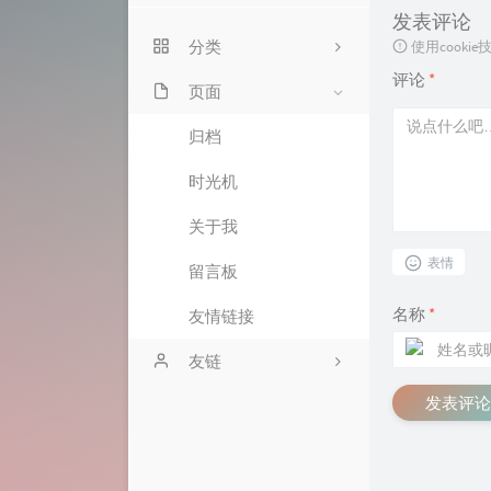
关于我
发表评论
分类
使用cook
留言板
评论
*
页面
0
归档
0
时光机
0
关于我
1
表情
留言板
2
名称
*
友情链接
0
友链
发表评论
鲸跃云
拾年博客